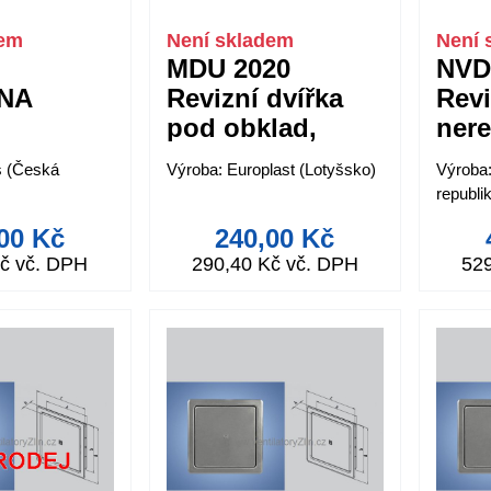
dem
Není skladem
Není 
MDU 2020
NVD
_NA
Revizní dvířka
Revi
pod obklad,
nere
ová do
univerzální -
s (Česká
Výroba: Europlast (Lotyšsko)
Výroba
rtonu
VÝPRODEJ!
republi
00 Kč
240,00 Kč
č vč. DPH
290,40 Kč vč. DPH
52