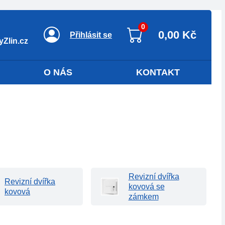
0
0,00 Kč
Přihlásit se
Zlin.cz
O NÁS
KONTAKT
Revizní dvířka
Revizní dvířka
kovová se
kovová
zámkem