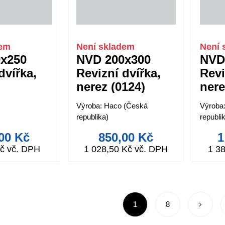
dem
Není skladem
Není 
x250
NVD 200x300
NVD
dvířka,
Revizní dvířka,
Revi
nerez (0124)
nere
Výroba: Haco (Česká
Výroba
republika)
republi
00 Kč
850,00 Kč
1
č vč. DPH
1 028,50 Kč vč. DPH
1 3
1
8