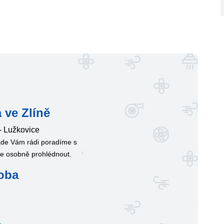
 ve Zlíně
- Lužkovice
 kde Vám rádi poradíme s
te osobně prohlédnout.
oba