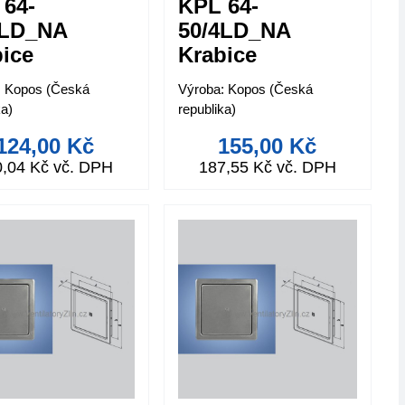
 64-
KPL 64-
3LD_NA
50/4LD_NA
ice
Krabice
trojová
přístrojová
: Kopos (Česká
Výroba: Kopos (Česká
ka)
republika)
124,00 Kč
155,00 Kč
0,04 Kč vč. DPH
187,55 Kč vč. DPH