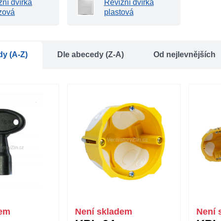
zní dvířka
Revizní dvířka
zová
plastová
dy (A-Z)
Dle abecedy (Z-A)
Od nejlevnějších
dem
Není skladem
Není 