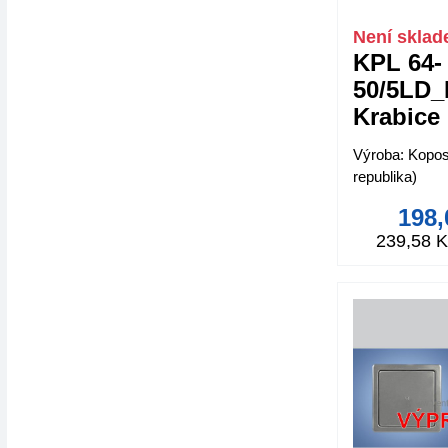
Není skla
KPL 64-
50/5LD
Krabice
přístroj
Výroba: Kopo
sádroka
republika)
198,
239,58 K