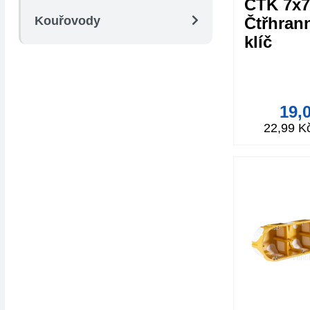
CTK 7x7
Kouřovody
Čtřhran
klíč
19,
22,99 K