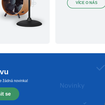
VÍCE O NÁS
evu
e žádná novinka!
it se