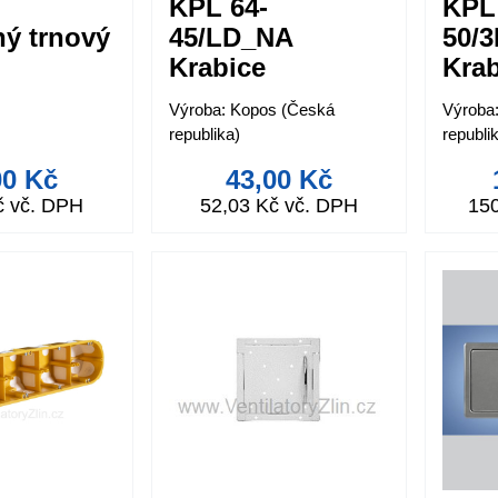
KPL 64-
KPL
ný trnový
45/LD_NA
50/
Krabice
Krab
přístrojová do
přís
Výroba: Kopos (Česká
Výroba
sádrokartonu
republika)
republi
00 Kč
43,00 Kč
č vč. DPH
52,03 Kč vč. DPH
15