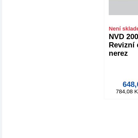
Není skla
NVD 200
Revizní 
nerez
648,
784,08 K