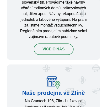
slovenský trh. Provádíme také návrhy
větrání rodinných domů, průmyslových
hal, dílen apod. Návrhy rekuperačních
jednotek a krbového vytápění. Na přání
zajistíme montáž vzduchotechniky.
Regionálním prodejcům nabízíme velmi
zajímavé rabatové podmínky.
VÍCE O NÁS
Naše prodejna ve Zlíně
Na Gruntech 196, Zlín - Lužkovice
Navštivte naši prodejnu, kde Vám rádi