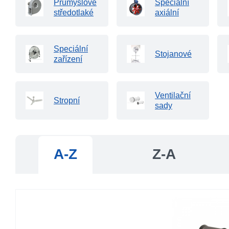
Průmyslové
Speciální
středotlaké
axiální
Speciální
Stojanové
zařízení
Ventilační
Stropní
sady
A-Z
Z-A