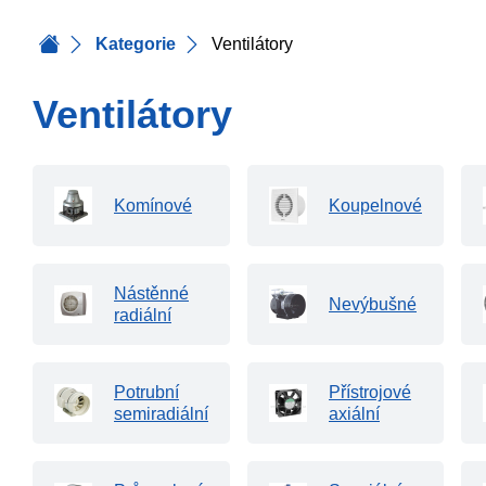
Kategorie
Ventilátory
Ventilátory
Komínové
Koupelnové
Nástěnné
Nevýbušné
radiální
Potrubní
Přístrojové
semiradiální
axiální