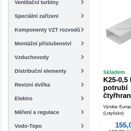
Ventilační turbíny
Speciální zařízení
Komponenty VZT rozvodů
Montážní příslušenství
Vzduchovody
Distribuční elementy
Skladem
K25-0,5 
Revizní dvířka
potrubí
čtyřhra
Elektro
55x220
Výroba: Europ
Měření a regulace
(Lotyšsko)
155,
Vodo-Topo