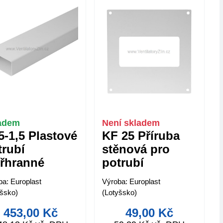
adem
Není skladem
5-1,5 Plastové
KF 25 Příruba
trubí
stěnová pro
yřhranné
potrubí
x220mm
55x220mm
ba: Europlast
Výroba: Europlast
yšsko)
(Lotyšsko)
453,00 Kč
49,00 Kč