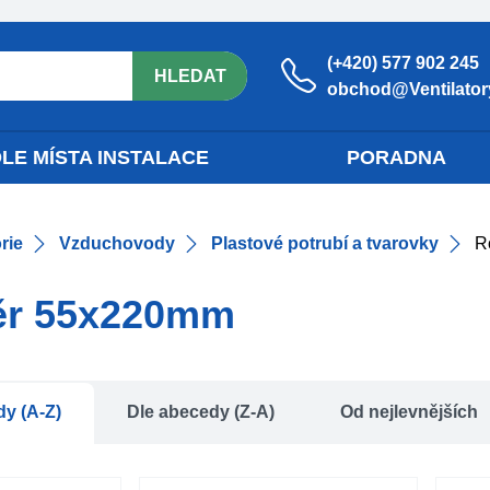
(+420) 577 902 245
HLEDAT
obchod@Ventilatory
LE MÍSTA INSTALACE
PORADNA
rie
Vzduchovody
Plastové potrubí a tvarovky
R
r 55x220mm
dy (A-Z)
Dle abecedy (Z-A)
Od nejlevnějších