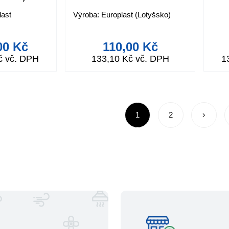
last
Výroba: Europlast (Lotyšsko)
mm
00 Kč
110,00 Kč
č vč. DPH
133,10 Kč vč. DPH
1
1
2