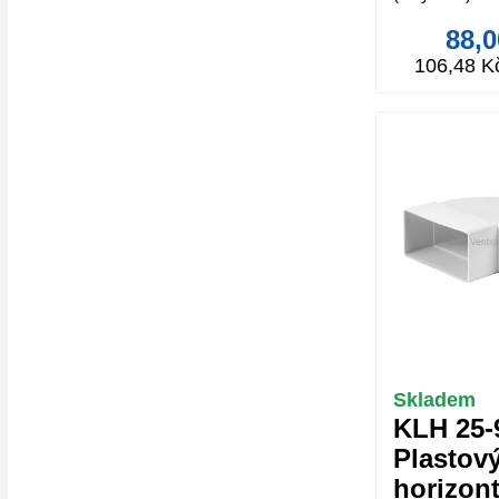
88,
106,48 K
Skladem
KLH 25-
Plastov
horizont