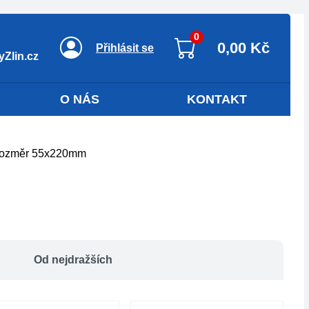
0
0,00 Kč
Přihlásit se
Zlin.cz
O NÁS
KONTAKT
ozměr 55x220mm
Od nejdražších