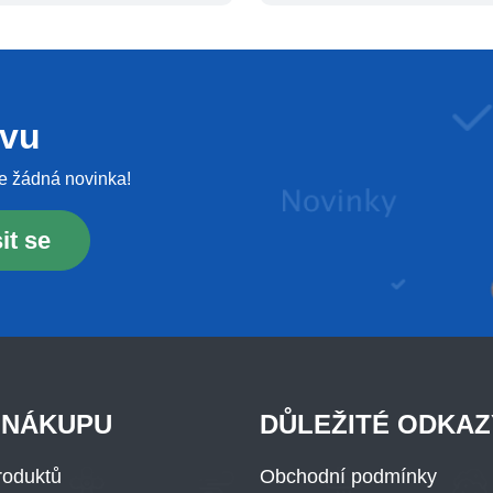
evu
e žádná novinka!
it se
 NÁKUPU
DŮLEŽITÉ ODKAZ
roduktů
Obchodní podmínky