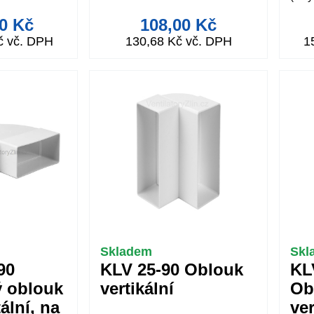
00 Kč
108,00 Kč
č vč. DPH
130,68 Kč vč. DPH
1
Skladem
Skl
90
KLV 25-90 Oblouk
KL
ý oblouk
vertikální
Ob
ální, na
ver