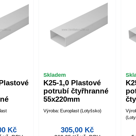
Skladem
Skl
Plastové
K25-1,0 Plastové
K2
potrubí čtyřhranné
po
nné
55x220mm
čt
mm
55
last
Výroba: Europlast (Lotyšsko)
Výro
(Lot
00 Kč
305,00 Kč