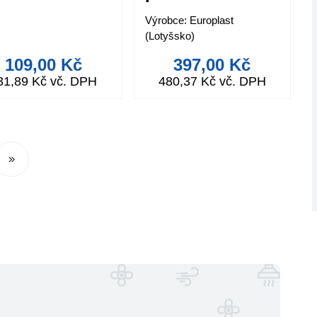
55x220mm /
Výrobce: Europlast
L=0,5m
(Lotyšsko)
109,00 Kč
397,00 Kč
31,89 Kč vč. DPH
480,37 Kč vč. DPH