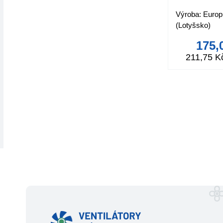
potrubí
Výroba: Europ
55x220
(Lotyšsko)
175,
211,75 K