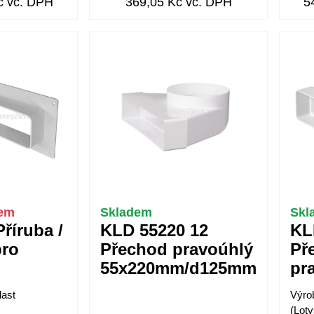
č vč. DPH
369,05 Kč vč. DPH
5
dem
Skladem
Skl
říruba /
KLD 55220 12
KL
pro
Přechod pravoúhlý
Př
55x220mm/d125mm
pr
mm
last
Výro
(Lot