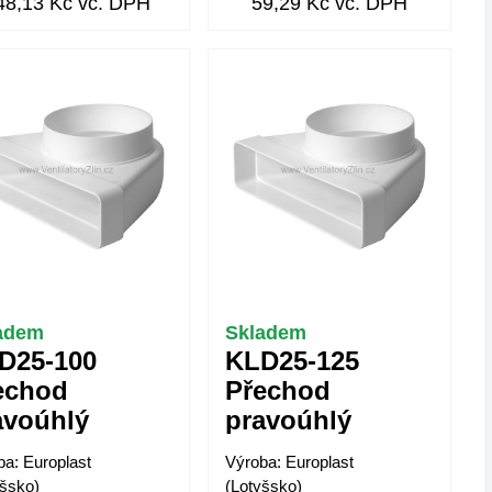
48,13 Kč vč. DPH
59,29 Kč vč. DPH
adem
Skladem
D25-100
KLD25-125
echod
Přechod
avoúhlý
pravoúhlý
ba: Europlast
Výroba: Europlast
yšsko)
(Lotyšsko)