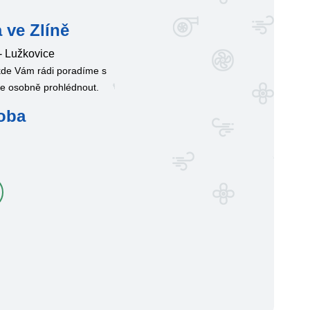
 ve Zlíně
- Lužkovice
 kde Vám rádi poradíme s
te osobně prohlédnout.
oba