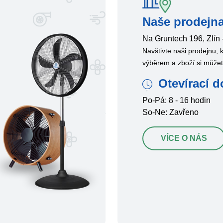
Naše prodejna
Na Gruntech 196, Zlín 
Navštivte naši prodejnu,
výběrem a zboží si může
Otevírací d
Po-Pá: 8 - 16 hodin
So-Ne: Zavřeno
VÍCE O NÁS