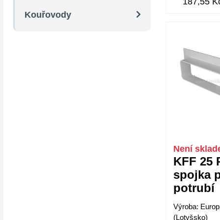
187,55 K
Kouřovody
Není skla
KFF 25 P
spojka 
potrubí
55x220
Výroba: Europ
(Lotyšsko)